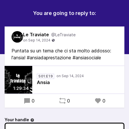
You are going to reply to:
Le Traviate
@LeTraviate
Puntata su un tema che ci sta molto addosso:
l'ansia! #ansiadaprestazione #ansiasociale
S01:E19
Ansia
1:29:34
0
0
0
Your handle