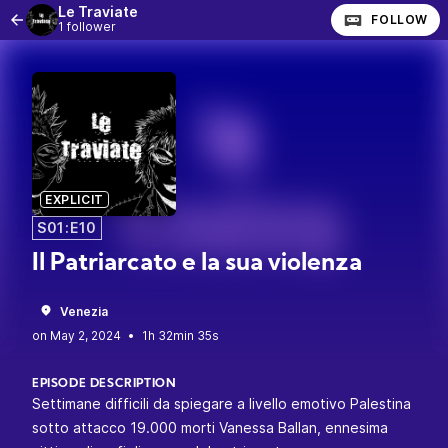
Le Traviate
FOLLOW
1 follower
EXPLICIT
S01:E10
Il Patriarcato e la sua violenza
Venezia
•
1h 32min 35s
EPISODE DESCRIPTION
Settimane difficili da spiegare a livello emotivo Palestina
sotto attacco 19.000 morti Vanessa Ballan, ennesima