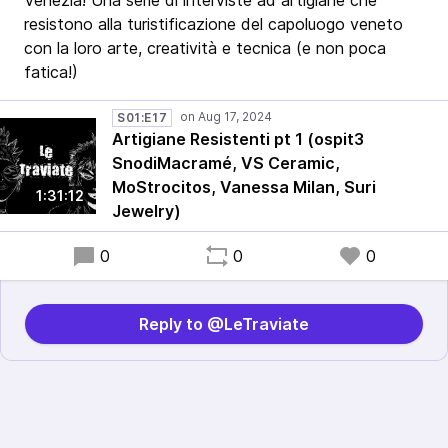
Venezia! Una serie di interviste ad artigiane che
resistono alla turistificazione del capoluogo veneto
con la loro arte, creatività e tecnica (e non poca
fatica!)
S01:E17
Artigiane Resistenti pt 1 (ospit3
SnodiMacramé, VS Ceramic,
MoStrocitos, Vanessa Milan, Suri
1:31:12
Jewelry)
0
0
0
Reply to @LeTraviate