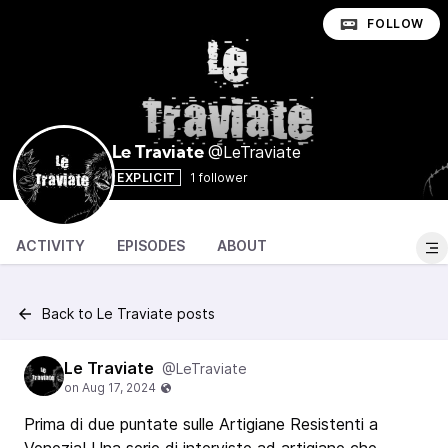
FOLLOW
@LeTraviate
Le Traviate
EXPLICIT
1 follower
ACTIVITY
EPISODES
ABOUT
Back to Le Traviate posts
Le Traviate
@LeTraviate
Prima di due puntate sulle Artigiane Resistenti a