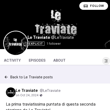
FOLLOW
@LeTraviate
Le Traviate
EXPLICIT
1 follower
ACTIVITY
EPISODES
ABOUT
Back to Le Traviate posts
Le Traviate
@LeTraviate
La prima traviatissima puntata di questa seconda